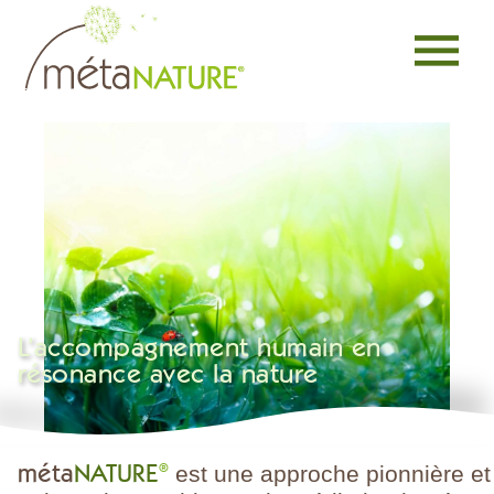
Accueil
Contact
La méthode Métanature®
Le cabinet
195 rue des Pyrénées 75020 Paris
Professionnels de l’accompagnement
+33 (0) 1 46 36 44 79
Entreprises et organisations
+33 (0) 6 76 04 75 17
Concepts et dispositifs sur mesure
contact@metanature.fr
Nos productions
Blog
L’accompagnement humain en
résonance avec la nature
méta
NATURE
®
est une approche pionnière et